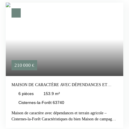
210 000
€
MAISON DE CARACTÈRE AVEC DÉPENDANCES ET
TERRAIN AGRICOLE – CISTERNES-LA-FORÊT
6
pièces
153.9
m²
Cisternes-la-Forêt 63740
Maison de caractère avec dépendances et terrain agricole –
Cisternes-la-Forêt Caractéristiques du bien Maison de campagne
en pierre datant de 1885Surface habitable : 153,90 m²Terrain de