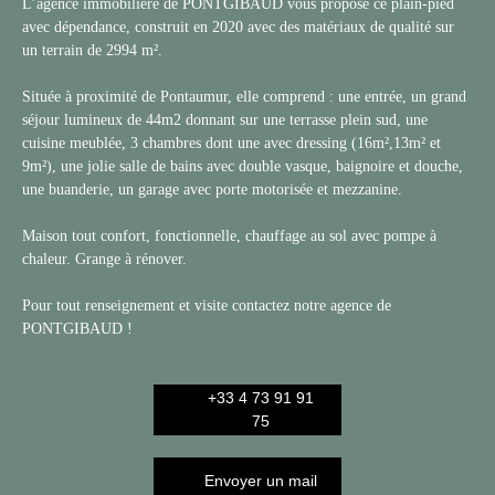
L’agence immobilière de PONTGIBAUD vous propose ce plain-pied
avec dépendance, construit en 2020 avec des matériaux de qualité sur
un terrain de 2994 m².
Située à proximité de Pontaumur, elle comprend : une entrée, un grand
séjour lumineux de 44m2 donnant sur une terrasse plein sud, une
cuisine meublée, 3 chambres dont une avec dressing (16m²,13m² et
9m²), une jolie salle de bains avec double vasque, baignoire et douche,
une buanderie, un garage avec porte motorisée et mezzanine.
Maison tout confort, fonctionnelle, chauffage au sol avec pompe à
chaleur. Grange à rénover.
Pour tout renseignement et visite contactez notre agence de
PONTGIBAUD !
+33 4 73 91 91
75
Envoyer un mail