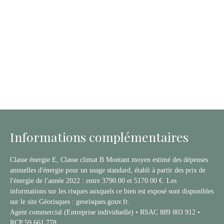
Informations complémentaires
Classe énergie E, Classe climat B Montant moyen estimé des dépenses
annuelles d'énergie pour un usage standard, établi à partir des prix de
l'énergie de l'année 2022 : entre 3790.00 et 5170.00 €. Les
informations sur les risques auxquels ce bien est exposé sont disponibles
sur le site Géorisques : georisques.gouv.fr.
Agent commercial (Entreprise individuelle) • RSAC 889 803 912 •
RCP 59 661 778