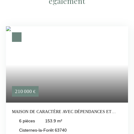
également
210 000
€
MAISON DE CARACTÈRE AVEC DÉPENDANCES ET
TERRAIN AGRICOLE – CISTERNES-LA-FORÊT
6
pièces
153.9
m²
Cisternes-la-Forêt 63740