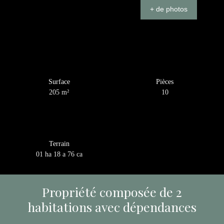
+ de photos
Surface
Pièces
205
m²
10
Terrain
01 ha 18 a 76 ca
Propriété composée de 2
habitations avec dépendances