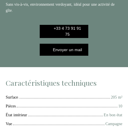
Sans vis-à-vis, environnement verdoyant, idéal pour une activité de
gîte.
+33 4 73 91 91
75
Envoyer un mail
Caractéristiques techniques
Surface
205
m²
Pièces
10
État intérieur
En bon état
Vue
Campagne