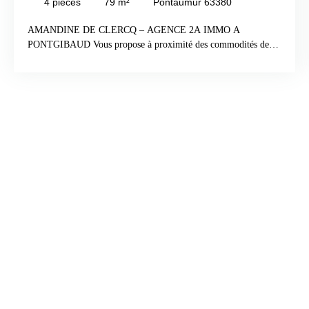
4
pièces
79
m²
Pontaumur 63380
AMANDINE DE CLERCQ – AGENCE 2A IMMO A
PONTGIBAUD Vous propose à proximité des commodités de
Pontaumur, cette maison rénovée d’une surface habitable de 79
m² offre un cadre de vie agréable et fonctionnel sur un terrain de
870 m². Édifiée sur un sous-sol, elle se compose comme suit :
cuisine aménagée ouverte,séjour lumineux avec accès direct à
une agréable terrasse,2 chambres équipées de placards,
possibilité d’aménager une troisième chambre,salle d’eau,garage
avec coin atelier et buanderieune belle caveMaison prête à vivre,
idéale pour un premier achat, une résidence secondaire ou un
investissement locatif. À visiter sans tarder !