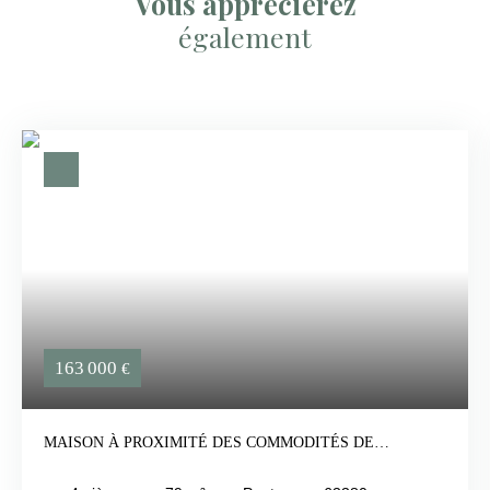
Vous apprécierez
également
163 000
€
MAISON À PROXIMITÉ DES COMMODITÉS DE
PONTAUMUR