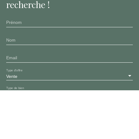
recherche !
Prénom
Nom
Email
Type d'offre
Vente
Type de bien
Maison
Localisation
Pontgibaud 63230
Budget max (€)