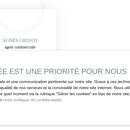
AGNÈS GRIVOT
agent commerciale
+33 6 88 31 15 14
ÉE EST UNE PRIORITÉ POUR NOUS
Envoyer un e-mail
imale et une communication pertinente sur notre site. Grace à ces tec
qualité de nos services et la convivialité de notre site internet. Nous 
En savoir +
 quel moment via la rubrique ″Gérer les cookies″ en bas de notre site,
er
notre politique de confidentialité
.