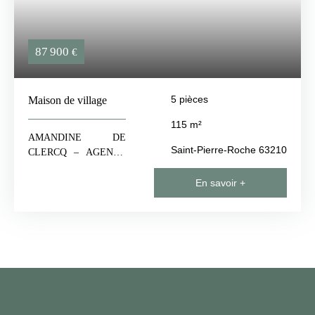
87 900
€
5
pièces
Maison de village
115
m²
AMANDINE DE
Saint-Pierre-Roche 63210
CLERCQ – AGENCE
2A IMMO A
PONTGIBAUD Vous
En savoir +
propose cette maison de
115m², située au cœur
d'un hameau de Saint-
Pierre-Roche. Au rez-
de-chaussée : une
grande entrée, une salle
à manger agrémentée
d’un poêle à granulés
installé en 2023, un