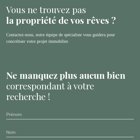
Vous ne trouvez pas
salon, une cuisine et wc.
Au premier étage : 2
la propriété de vos rêves ?
chambres et une salle
d’eau avec wc Au
deuxième étage : 1
Contactez-nous, notre équipe de spécialiste vous guidera pour
chambre, un dressing et
concrétiser votre projet immobilier.
un wc avec point d’eau.
Double vitrage, prévoir
quelques travaux. Pour
tout renseignement et
Ne manquez plus aucun bien
visite contactez notre
agence de
correspondant à votre
PONTGIBAUD !
recherche !
Prénom
Nom