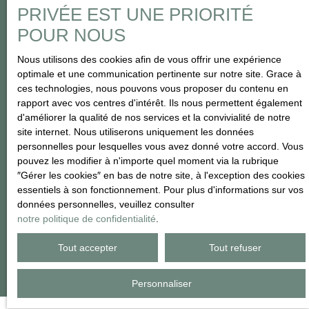
conformément au RGPD. Si vous ne souhaitez pas faire l'objet de
PRIVÉE EST UNE PRIORITÉ
prospection commerciale par voie téléphonique, vous pouvez
POUR NOUS
vous inscrire gratuitement sur la liste d'opposition au démarchage
téléphonique, prévu par l'article L223-1 du code de la
Nous utilisons des cookies afin de vous offrir une expérience
consommation, sur le site Internet www.bloctel.gouv.fr ou par
optimale et une communication pertinente sur notre site. Grace à
courrier adressé à :
ces technologies, nous pouvons vous proposer du contenu en
rapport avec vos centres d'intérêt. Ils nous permettent également
Société Worldline, Service Bloctel, CS 61311, 41013 BLOIS
d'améliorer la qualité de nos services et la convivialité de notre
CEDEX.
site internet. Nous utiliserons uniquement les données
personnelles pour lesquelles vous avez donné votre accord. Vous
Pour en savoir plus sur le traitement de vos données personnelles,
pouvez les modifier à n'importe quel moment via la rubrique
veuillez consulter notre
politique de confidentialité
.
″Gérer les cookies″ en bas de notre site, à l'exception des cookies
essentiels à son fonctionnement. Pour plus d'informations sur vos
données personnelles, veuillez consulter
notre politique de confidentialité
.
Recevoir des annonces
Tout accepter
Tout refuser
Personnaliser