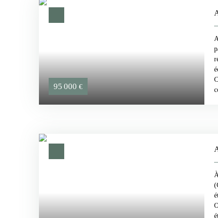
A
A
p
r
é
C
95 000
€
c
À
(
é
O
é