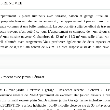
T3 RENOVEE
 / anCharges de copropriété : 248,58 € / moisDisponibilité Bien libre de tou
ppartement spacieux, entièrement rénové et prêt à vivre, idéal pour une résiden
n investissement locatif grâce à son ameublement complet, ses annexes (garag
ppartement 3 pièces lumineux avec terrasse, balcon et garage Situé au 
ituation dans une résidence avec ascenseur. Contactez dès maintenant l'agen
opropriété bien entretenue des années 70, cet appartement 3 pièces d’environ
rganiser une visite. Selon l'article L. 561. 5 du Code Monétaire et F
eaux volumes et une belle luminosité. La copropriété a déjà bénéficié de travau
'organisation de la visite, la présentation d'une pièce d'identité vous ser
ucun travaux n’est voté à ce jour. L’appartement se compose de : •un séjour 
nformations sur les risques auxquels ce bien est exposé sont disponibles sur le s
² •une cuisine ouverte •2 chambres de 12 m² et 14,3 m² •une salle d’eau •u
ww. georisques. gouv. fr Ce bien vous est présenté dans notre agence 
all d’entrée avec rangements Vous profiterez également de deux espaces ex
IRET 925 244 188 Mme Alexane DRIJARD Agent Immobilier CPI 6032
errasse de 8,9 m² •un balcon de 6,4 m² Le bien dispose aussi de : •une cave
011. Mme Agnès GRIVOT conseillère en immobilier EI-RSAC 840 575 948.
ermé dans un parking souterrain sécurisé L’appartement a été rénové en 2014 
VC double vitrage •chauffage au gaz de ville Charges de copropriété : enviro
hauffage inclus. La copropriété dispose également d’un espace vert commun sé
t bien entretenu. Appartement lumineux, fonctionnel et prêt à habiter
omplémentaires : •DPE :E – GES : D •Date du diagnostic : 16/03/2026
2 récent avec jardin Cébazat
aintenant l'agence 2A IMMO pour organiser une visite. Selon l'article L.
onétaire et Financier, pour l'organisation de la visite, la présentation d'une 
ous sera demandée. Les informations sur les risques auxquels ce bien e
 T2 avec jardin + terrasse + garage – Résidence récente – Cébazat ✨
isponibles sur le site Géorisques : www. georisques. gouv. fr HONO
ésidence récente de 2020Appartement en excellent état (aucun travaux à pré
CQUEREURS : 14 000€ Ce bien vous est présenté dans notre agence 2
ardin privatif exposé plein SudDeuxième jardin Garage fermé inclusEnviro
IRET 925 244 188 Mme Alexane DRIJARD Agent Immobilier CPI 6032
ESCRIPTION Surface habitable : 56,40 m²Belle pièce de vie de 35 m² avec c
011. Mme Agnès GRIVOT conseillère en immobilier EI-RSAC 840 575 948.