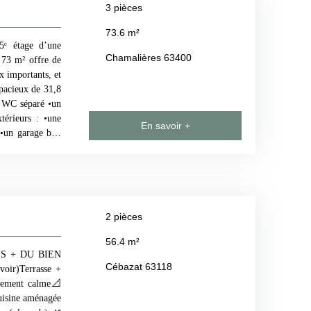
3
pièces
te occupationUn
ce principale ou
73.6
m²
e et cave) et sa
5ᵉ étage d’une
ce 2A IMMO pour
Chamalières 63400
 73 m² offre de
inancier, pour
x importants, et
a demandée. Les
spacieux de 31,8
ite Géorisques :
n WC séparé •un
2A IMMO numéro
térieurs : •une
En savoir +
 2024 000 000
 •un garage box
avec : •fenêtres
n 2 500 € par an
curisé, agréable
. Informations
 Contactez dès
2
pièces
 561. 5 du Code
pièce d'identité
56.4
m²
st exposé sont
 LES + DU BIEN
RAIRES CHARGES
Cébazat 63118
voir)Terrasse +
A IMMO numéro
nnement calme📐
 2024 000 000
uisine aménagée