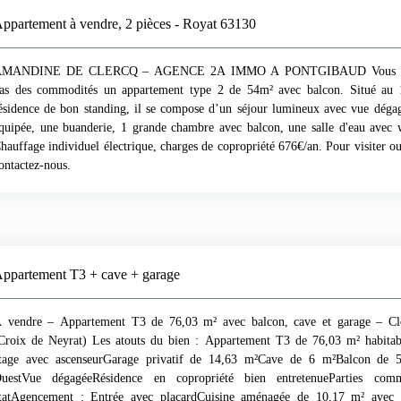
ppartement à vendre, 2 pièces - Royat 63130
MANDINE DE CLERCQ – AGENCE 2A IMMO A PONTGIBAUD Vous pro
as des commodités un appartement type 2 de 54m² avec balcon. Situé au 1
ésidence de bon standing, il se compose d’un séjour lumineux avec vue dégag
quipée, une buanderie, 1 grande chambre avec balcon, une salle d'eau avec 
hauffage individuel électrique, charges de copropriété 676€/an. Pour visiter ou
ontactez-nous.
Appartement T3 + cave + garage
 vendre – Appartement T3 de 76,03 m² avec balcon, cave et garage – Cl
Croix de Neyrat) Les atouts du bien : Appartement T3 de 76,03 m² habitab
tage avec ascenseurGarage privatif de 14,63 m²Cave de 6 m²Balcon de 
uestVue dégagéeRésidence en copropriété bien entretenueParties co
tatAgencement : Entrée avec placardCuisine aménagée de 10,17 m² avec c