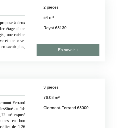
2
pièces
54
m²
pose à deux
Royat 63130
er étage d'une
ée, une cuisine
wc et une cave.
 en savoir plus,
En savoir +
3
pièces
76.03
m²
ermont-Ferrand
Clermont-Ferrand 63000
lesSitué au 14ᵉ
5,72 m² exposé
mmunes en bon
ellier de 1,26