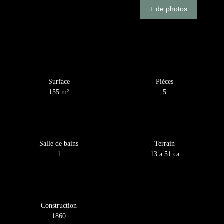
+ de photos
Surface
Pièces
155
m²
5
Salle de bains
Terrain
1
13 a 51 ca
Construction
1860