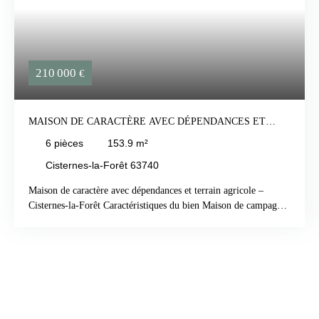
210 000
€
MAISON DE CARACTÈRE AVEC DÉPENDANCES ET
TERRAIN AGRICOLE – CISTERNES-LA-FORÊT
6
pièces
153.9
m²
Cisternes-la-Forêt 63740
Maison de caractère avec dépendances et terrain agricole –
Cisternes-la-Forêt Caractéristiques du bien Maison de campagne
en pierre datant de 1885Surface habitable : 153,90 m²Terrain de
566 m² avec jardin et terrasseTerrain agricole inclus de
1752m2Exposition sudMaison sur 2 niveauxSéjour lumineux de
47 m²6 pièces dont 4 chambres1 salle de bains1 salle d’eau2
WCCuisine aménagée avec coin cuisineBuanderieDouble
vitrageMenuiseries boisChauffage au bois et au gaz
(citerne)Assainissement collectif (tout-à-l’égout)État intérieur : à