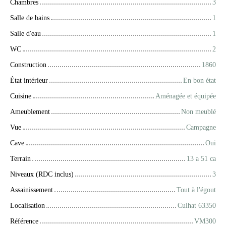
Chambres
3
Salle de bains
1
Salle d'eau
1
WC
2
Construction
1860
État intérieur
En bon état
Cuisine
Aménagée et équipée
Ameublement
Non meublé
Vue
Campagne
Cave
Oui
Terrain
13 a 51 ca
Niveaux (RDC inclus)
3
Assainissement
Tout à l'égout
Localisation
Culhat 63350
Référence
VM300