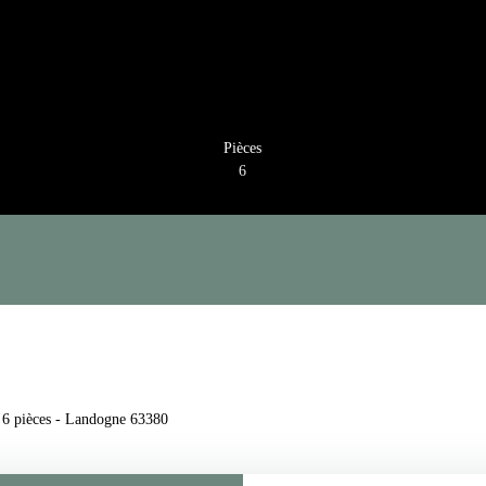
Pièces
6
, 6 pièces - Landogne 63380