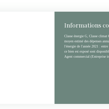
Informations c
Classe énergie G, Classe clima
moyen estimé des dépenses annuel
l'énergie de l'année 2021 : entr
ce bien est exposé sont disponibl
Agent commercial (Entreprise i