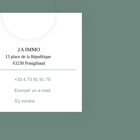
2A IMMO
13 place de la République
63230 Pontgibaud
+33 4 73 91 91 75
Envoyer un e-mail
S'y rendre