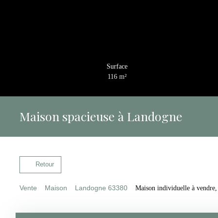
Surface
116
m²
Maison spacieuse à Landogne
Retour
Vente
Maison
Landogne 63380
Maison individuelle à vendre