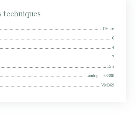
s techniques
116
m²
6
4
2
15 a
Landogne 63380
VM369