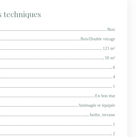
s techniques
Bois
Bois/Double vitrage
123
m²
50
m²
6
4
1
En bon état
Aménagée et équipée
Jardin, terrasse
1
2