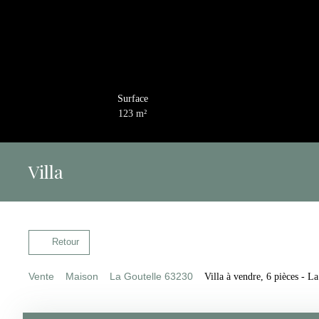
Surface
123
m²
Villa
Retour
Vente
Maison
La Goutelle 63230
Villa à vendre, 6 pièces - L