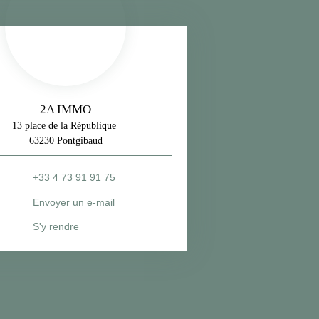
2A IMMO
13 place de la République
63230 Pontgibaud
+33 4 73 91 91 75
Envoyer un e-mail
S'y rendre