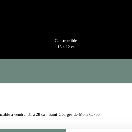
Constructible
16 a 12 ca
uctible à vendre, 31 a 28 ca - Saint-Georges-de-Mons 63780