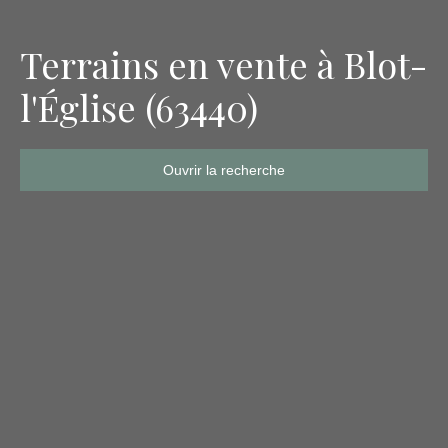
Terrains en vente à Blot-
l'Église (63440)
Ouvrir la recherche
Type de bien
Terrain
Localisation
Blot-l'Église (63440)
Budget max (€)
Surface min (m²)