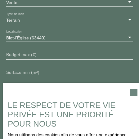
0778053057.
Vente
Type de bien
Terrain
Localisation
Blot-l'Église (63440)
Budget max (€)
Surface min (m²)
J'accepte le traitement de mes données personnelles
conformément au RGPD. Si vous ne souhaitez pas faire l'objet de
prospection commerciale par voie téléphonique, vous pouvez
LE RESPECT DE VOTRE VIE
vous inscrire gratuitement sur la liste d'opposition au démarchage
PRIVÉE EST UNE PRIORITÉ
téléphonique, prévu par l'article L223-1 du code de la
POUR NOUS
consommation, sur le site Internet www.bloctel.gouv.fr ou par
courrier adressé à :
Nous utilisons des cookies afin de vous offrir une expérience