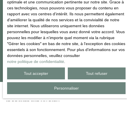
optimale et une communication pertinente sur notre site. Grace à
Société Worldline, Service Bloctel, CS 61311, 41013 BLOIS
ces technologies, nous pouvons vous proposer du contenu en
CEDEX.
rapport avec vos centres d'intérêt. Ils nous permettent également
d'améliorer la qualité de nos services et la convivialité de notre
Pour en savoir plus sur le traitement de vos données personnelles,
site internet. Nous utiliserons uniquement les données
veuillez consulter notre
politique de confidentialité
.
personnelles pour lesquelles vous avez donné votre accord. Vous
pouvez les modifier à n'importe quel moment via la rubrique
″Gérer les cookies″ en bas de notre site, à l'exception des cookies
essentiels à son fonctionnement. Pour plus d'informations sur vos
Recevoir des annonces
données personnelles, veuillez consulter
notre politique de confidentialité
.
Tout accepter
Tout refuser
Personnaliser
JE RECHERCHE UN BIEN
Vente maison Pontaumur (63380)
Vente maison Chapdes-Beaufort (63230)