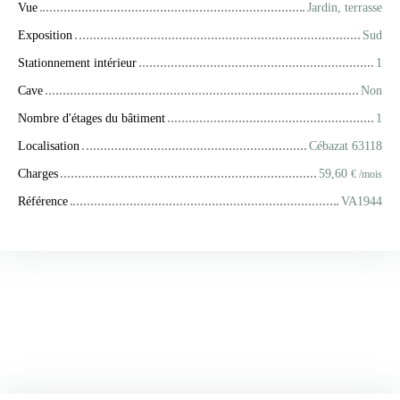
Vue
Jardin, terrasse
Exposition
Sud
Stationnement intérieur
1
Cave
Non
Nombre d'étages du bâtiment
1
Localisation
Cébazat 63118
Charges
59,60
€ /mois
Référence
VA1944