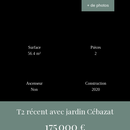
+ de photos
Surface
Pièces
56.4
m²
2
Ascenseur
Construction
Non
2020
T2 récent avec jardin Cébazat
175 000
€