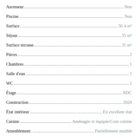
Ascenseur
Non
Piscine
Non
Surface
56.4
m²
Séjour
35
m²
Surface terrasse
11
m²
Pièces
2
Chambres
1
Salle d'eau
1
WC
1
Étage
RDC
Construction
2020
État intérieur
En excellent état
Cuisine
Aménagée et équipée/Coin cuisine
Ameublement
Partiellement meublé