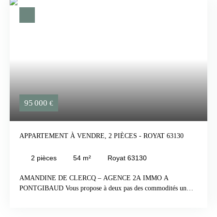
95 000
€
APPARTEMENT À VENDRE, 2 PIÈCES - ROYAT 63130
2
pièces
54
m²
Royat 63130
AMANDINE DE CLERCQ – AGENCE 2A IMMO A
PONTGIBAUD Vous propose à deux pas des commodités un
appartement type 2 de 54m² avec balcon. Situé au 1er étage
d'une résidence de bon standing, il se compose d’un séjour